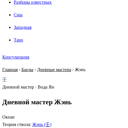
Разборы известных
Сны
Западная
Таро
Консультация
Главная
›
Бацзы
›
Дневные мастера
›
Жэнь
壬
Дневной мастер · Вода Ян
Дневной мастер Жэнь
Океан
Теория ствола:
Жэнь (壬)