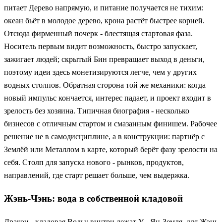
питает Дерево напрямую, и питание получается не тихим:
океан бьёт в молодое дерево, крона растёт быстрее корней.
Отсюда фирменный почерк - блестящая стартовая фаза.
Носитель первым видит возможность, быстро запускает,
зажигает людей; скрытый Бин превращает выход в деньги,
поэтому идеи здесь монетизируются легче, чем у других
водных столпов. Обратная сторона той же механики: когда
новый импульс кончается, интерес падает, и проект входит в
зрелость без хозяина. Типичная биография - несколько
бизнесов с отличным стартом и смазанным финишем. Рабочее
решение не в самодисциплине, а в конструкции: партнёр с
Землёй или Металлом в карте, который берёт фазу зрелости на
себя. Столп для запуска нового - рынков, продуктов,
направлений, где старт решает больше, чем выдержка.
Жэнь-Чэнь: вода в собственной кладовой
Дракон - кладовая Воды: внутри лежат У - Ян-Земля, для Жэнь