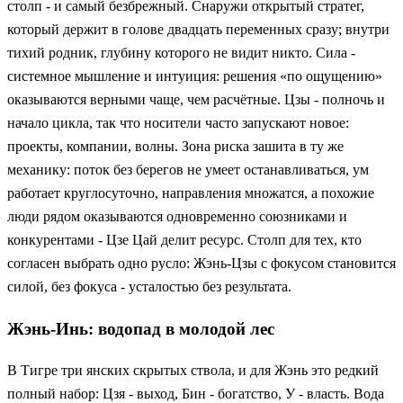
столп - и самый безбрежный. Снаружи открытый стратег,
который держит в голове двадцать переменных сразу; внутри
тихий родник, глубину которого не видит никто. Сила -
системное мышление и интуиция: решения «по ощущению»
оказываются верными чаще, чем расчётные. Цзы - полночь и
начало цикла, так что носители часто запускают новое:
проекты, компании, волны. Зона риска зашита в ту же
механику: поток без берегов не умеет останавливаться, ум
работает круглосуточно, направления множатся, а похожие
люди рядом оказываются одновременно союзниками и
конкурентами - Цзе Цай делит ресурс. Столп для тех, кто
согласен выбрать одно русло: Жэнь-Цзы с фокусом становится
силой, без фокуса - усталостью без результата.
Жэнь-Инь: водопад в молодой лес
В Тигре три янских скрытых ствола, и для Жэнь это редкий
полный набор: Цзя - выход, Бин - богатство, У - власть. Вода