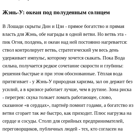
Жэнь-У: океан под полуденным солнцем
В Лошади скрыты Дин и Цзи - прямое богатство и прямая
власть для Жэнь, обе награды в одной ветви. Но ветвь эта -
пик Огня, полдень, и океан над ней постоянно нагревается:
ствол контролирует ветвь, стратегический ум весь день
удерживает импульс, которому хочется скакать. Пока Вода
сильна, получается редкое сочетание скорости и глубины:
решения быстрые и при этом обоснованные. Тёплая вода
притягивает - у Жэнь-У природная харизма, зал он держит без
усилий, а в кризисе работает лучше, чем в рутине. Зона риска
- перегрев: скука толкает ломать работающее, слово,
сказанное «в сердцах», партнёр помнит годами, а богатство из
ветви сгорает так же быстро, как приходит. Плюс нагрузка на
сердце и сосуды. Столп для серийных предпринимателей,
переговорщиков, публичных людей - тех, кто согласен на