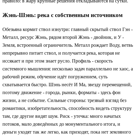
правило: в жару крупные решения откладываются на сутки.
Жэнь-Шэнь: река с собственным источником
Обезьяна кормит ствол изнутри: главный скрытый ствол Гэн -
Металл, ресурс Жэнь, рядом второй Жэнь - двойник, и У -
Земля, встроенный ограничитель. Металл рождает Воду, ветвь
непрерывно питает ствол, и получается река, которая не
иссякает и при этом знает русло. Профиль - скорость
системного мышления: несколько задач параллельно не хаос, а
рабочий режим, обучение идёт погружением, суть
схватывается быстро. Шэнь несёт И Ма, звезду перемещений,
поэтому движение - города, рынки, форматы - здесь фон
жизни, а не событие. Сильные стороны: трезвый взгляд без
романтики, изобретательность, способность видеть структуру
там, где другие видят шум. Риск - утечка: много начатых
потоков, мало доведённых до монументального итога, и
деньги уходят так же легко, как приходят, пока нет земляного