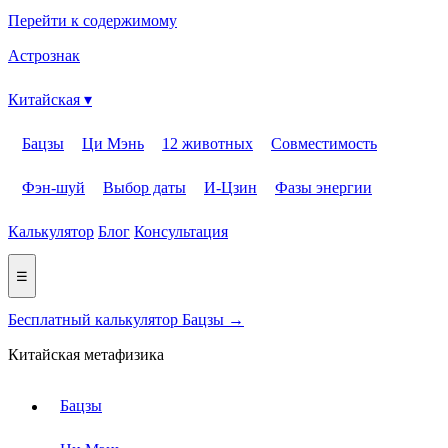
Перейти к содержимому
Астрознак
Китайская ▾
Бацзы
Ци Мэнь
12 животных
Совместимость
Фэн-шуй
Выбор даты
И-Цзин
Фазы энергии
Калькулятор
Блог
Консультация
☰
Бесплатный калькулятор Бацзы →
Китайская метафизика
Бацзы