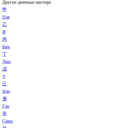
Другие дневные мастера
甲
Цзя
乙
И
丙
Бин
丁
Дин
戊
У
己
Цзи
庚
Гэн
辛
Синь